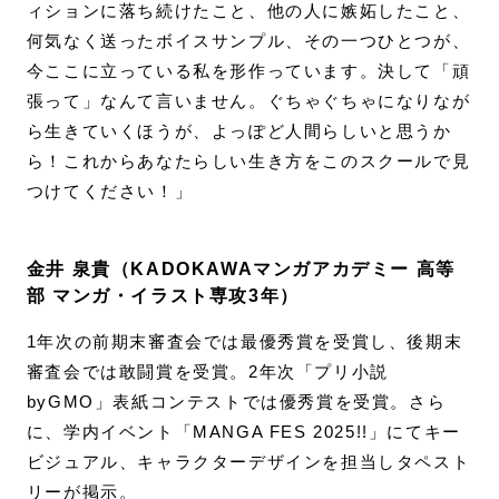
ィションに落ち続けたこと、他の人に嫉妬したこと、
何気なく送ったボイスサンプル、その一つひとつが、
今ここに立っている私を形作っています。決して「頑
張って」なんて言いません。ぐちゃぐちゃになりなが
ら生きていくほうが、よっぽど人間らしいと思うか
ら！これからあなたらしい生き方をこのスクールで見
つけてください！」
金井 泉貴（KADOKAWAマンガアカデミー 高等
部 マンガ・イラスト専攻3年）
1年次の前期末審査会では最優秀賞を受賞し、後期末
審査会では敢闘賞を受賞。2年次「プリ小説
byGMO」表紙コンテストでは優秀賞を受賞。さら
に、学内イベント「MANGA FES 2025!!」にてキー
ビジュアル、キャラクターデザインを担当しタペスト
リーが掲示。