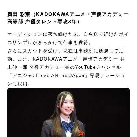
廣田 彩葉（KADOKAWAアニメ・声優アカデミー
高等部 声優タレント専攻3年）
オーディションに落ち続けた末、自ら送り続けたボイ
スサンプルがきっかけで仕事を獲得。
さらにスカウトを受け、現在は事務所に所属して活
動。また、KADOKAWAアニメ・声優アカデミー 井
上伸一郎 名誉アカデミー長のYouTubeチャンネル
「アニジャ: I love ANIme JApan」専属ナレーショ
ンに採用。