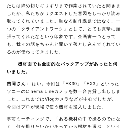
たちは締め切りギリギリまで作業されていたと聞きま
したが、私たちがリクエストした意図をしっかり読み
取ってくれていました。単なる制作課題ではなく、一
つの「クライアントワーク」として、とても真摯に頑
張ってくれたなという印象です。企画書一つとって
も、我々の話をちゃんと聞いて落とし込んでくれてい
るのが伝わってきました。
――
機材面でも全面的なバックアップがあったと伺
いました。
吉岡さん：
はい。今回は「FX30」「FX3」といった
ソニーのCinema Lineカメラを数十台お貸し出ししま
した。これまではVlogカメラなどが中心でしたが、
今回はプロが現場で使う機材を投入しました。
事前ミーティングで、「ある機材の中で撮るのではな
く、何が撮りたいかがあってから機材を選ぶ、という