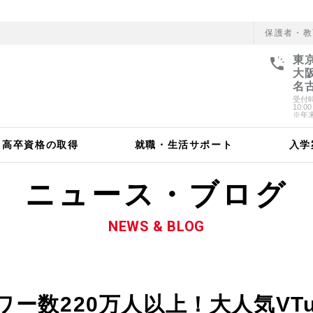
保護者・教
東京
大阪
名古
受付
10:
※年
高卒資格の取得
就職・生活サポート
入学
ニュース・ブログ
デミーについて
NEWS & BLOG
ネット動画業界の傾向
ション
学生の声
Vantanについて
ワー数220万人以上！大人気VTu