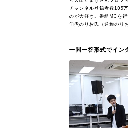
＜犬山たまきさんプロフ
チャンネル登録者数105万
のが大好き。番組MCを得
佃煮のりお氏（通称のり
一問一答形式でイン