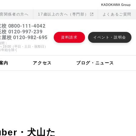
育関係者の⽅へ
17歳以上の方へ（専門部）
よくあるご質問
校 0800-111-4042
校 0120-997-239
屋校 0120-982-695
資料請求
イベント・説明会
時間：
00～19:00（平日・土日・祝祭日）
末年始を除く
案内
アクセス
ブログ・ニュース
ber・犬山た