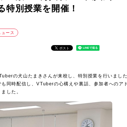
る特別授業を開催！
⽅
ニュース
VTuberの犬山たまきさんが来校し、特別授業を行いまし
も同時配信し、VTuberの心構えや裏話、参加者へのア
りました。