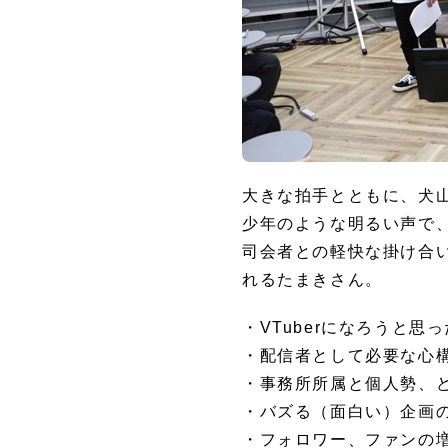
大きな拍手とともに、犬
少年のような明るい声で
司会者との軽快な掛け合
れるたまきさん。
・VTuberになろうと思
・配信者として必要な心
・事務所所属と個人勢、
・バズる（面白い）企画
・フォロワー、ファンの