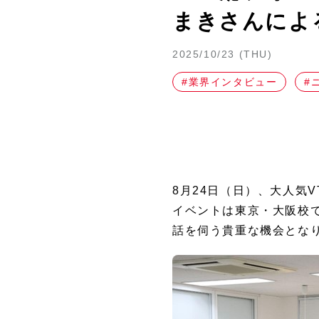
まきさんによ
レベル別クラスと就職サポート
あなたの好きを叶える⾊々な通い
2025/10/23 (THU)
#業界インタビュー
#
8月24日（日）、大人気
イベントは東京・大阪校で
話を伺う貴重な機会とな