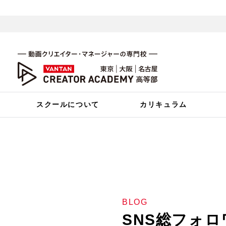
スクールについて
カリキュラム
バンタンクリエイターアカ
入学案内
カリキュラム
現場実習制度／スカウトオーディ
学費・クレジット
動画クリエイター学部
100％現役クリエイター講師
ネットアーティスト学部
BLOG
多彩な設備・環境
SNS総フォロ
スクールイベント