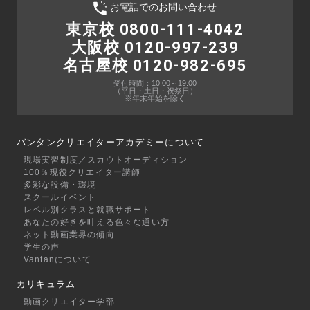
お電話でのお問い合わせ
東京校 0800-111-4042
大阪校 0120-997-239
名古屋校 0120-982-695
受付時間：10:00～19:00
（平日・土日・祝祭日）
※年末年始を除く
バンタンクリエイターアカデミーについて
現場実習制度／スカウトオーディション
100％現役クリエイター講師
多彩な設備・環境
スクールイベント
レベル別クラスと就職サポート
あなたの好きを叶える⾊々な通い⽅
ネット動画業界の傾向
学生の声
Vantanについて
カリキュラム
動画クリエイター学部